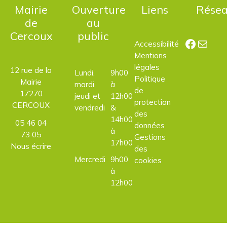
Mairie
Ouverture
Liens
Rése
de
au
Cercoux
public
Facebo
E-mail
Accessibilité
Mentions
légales
12 rue de la
Lundi,
9h00
Politique
Mairie
mardi,
à
de
17270
jeudi et
12h00
protection
CERCOUX
vendredi
&
des
14h00
05 46 04
données
à
73 05
Gestions
17h00
Nous écrire
des
Mercredi
9h00
cookies
à
12h00