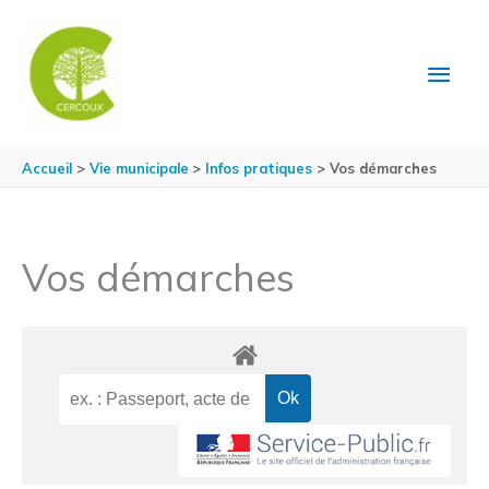
Aller au contenu
Aller au pied de page
MEN
PRIN
Accueil
Vie municipale
Infos pratiques
Vos démarches
Vos démarches