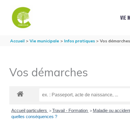
Aller au contenu
Aller au pied de page
VIE 
Accueil
Vie municipale
Infos pratiques
Vos démarche
Vos démarches
Accueil particuliers
Travail - Formation
Maladie ou accident
>
>
quelles conséquences ?