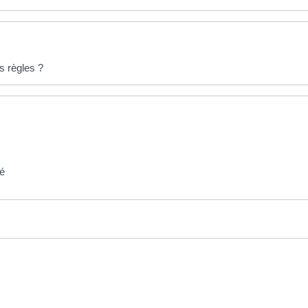
s règles ?
ié