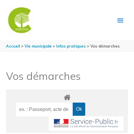
Aller au contenu
Aller au pied de page
MEN
PRIN
Accueil
Vie municipale
Infos pratiques
Vos démarches
Vos démarches