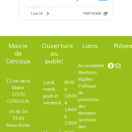
Mairie
Ouverture
Liens
Rése
de
au
Cercoux
public
Facebo
E-mail
Accessibilité
Mentions
légales
12 rue de la
Lundi,
9h00
Politique
Mairie
mardi,
à
de
17270
jeudi et
12h00
protection
CERCOUX
vendredi
&
des
14h00
05 46 04
données
à
73 05
Gestions
17h00
Nous écrire
des