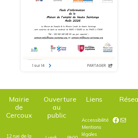
Mairie
Ouverture
Liens
Rése
de
au
Cercoux
public
Facebo
E-mail
Accessibilité
Mentions
légales
12 rue de la
Lundi,
9h00