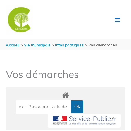
Aller au contenu
Aller au pied de page
MEN
PRIN
Accueil
Vie municipale
Infos pratiques
Vos démarches
Vos démarches