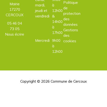
Politique
Mairie
mardi,
à
de
17270
jeudi et
12h00
protection
CERCOUX
vendredi
&
des
14h00
05 46 04
données
à
73 05
Gestions
17h00
Nous écrire
des
Mercredi
9h00
cookies
à
12h00
Copyright © 2026
Commune de Cercoux
H
d
p