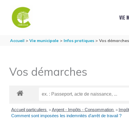
Aller au contenu
Aller au pied de page
VIE 
Accueil
Vie municipale
Infos pratiques
Vos démarche
Vos démarches
Accueil particuliers
Argent - Impôts - Consommation
Impôt
>
>
Comment sont imposées les indemnités d'arrêt de travail ?