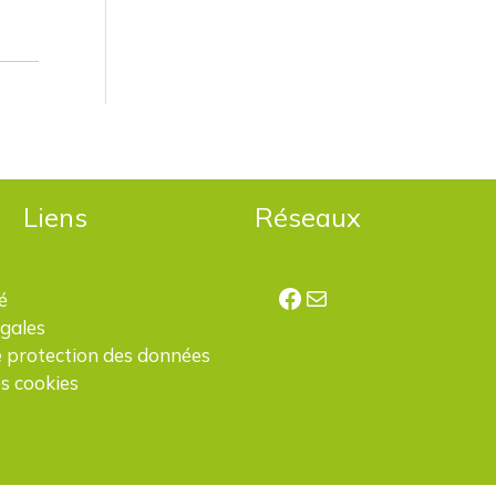
Liens
Réseaux
Facebook
E-mail
é
égales
e protection des données
s cookies