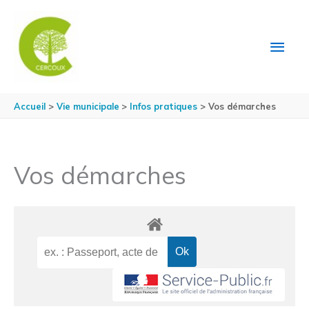
Aller au contenu
Aller au pied de page
MEN
PRIN
Accueil
Vie municipale
Infos pratiques
Vos démarches
Vos démarches