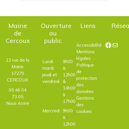
Mairie
Ouverture
Liens
Rése
de
au
Cercoux
public
Facebo
E-mail
Accessibilité
Mentions
légales
12 rue de la
Lundi,
9h00
Politique
Mairie
mardi,
à
de
17270
jeudi et
12h00
protection
CERCOUX
vendredi
&
des
14h00
05 46 04
données
à
73 05
Gestions
17h00
Nous écrire
des
Mercredi
9h00
cookies
à
12h00