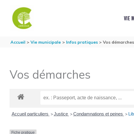
Aller au contenu
Aller au pied de page
VIE 
Accueil
Vie municipale
Infos pratiques
Vos démarche
Vos démarches
Accueil particuliers
Justice
Condamnations et peines
Lib
>
>
>
Fiche pratique