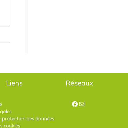
Liens
Réseaux
Facebook
E-mail
é
égales
e protection des données
s cookies