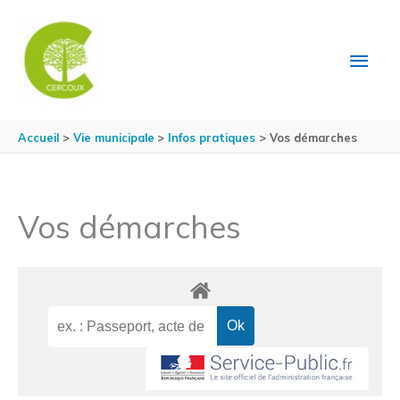
Aller au contenu
Aller au pied de page
MEN
PRIN
Accueil
Vie municipale
Infos pratiques
Vos démarches
Vos démarches