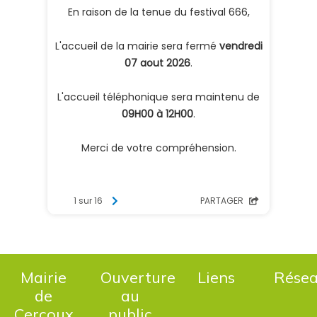
Mairie
Ouverture
Liens
Rése
de
au
Cercoux
public