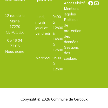
Facebo
E-mail
Accessibilité
Mentions
légales
12 rue de la
Lundi,
9h00
Politique
Mairie
mardi,
à
de
17270
jeudi et
12h00
protection
CERCOUX
vendredi
&
des
14h00
05 46 04
données
à
73 05
Gestions
17h00
Nous écrire
des
Mercredi
9h00
cookies
à
12h00
Copyright © 2026
Commune de Cercoux