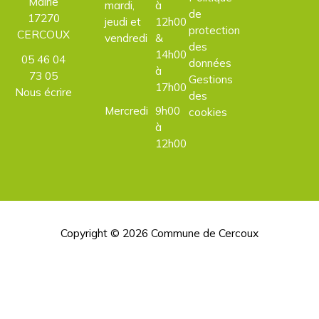
Mairie
mardi,
à
de
17270
jeudi et
12h00
protection
CERCOUX
vendredi
&
des
14h00
05 46 04
données
à
73 05
Gestions
17h00
Nous écrire
des
Mercredi
9h00
cookies
à
12h00
Copyright © 2026
Commune de Cercoux
H
d
p