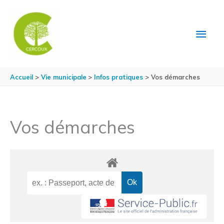
Aller au contenu
Aller au pied de page
MEN
PRIN
Accueil
Vie municipale
Infos pratiques
Vos démarches
Vos démarches