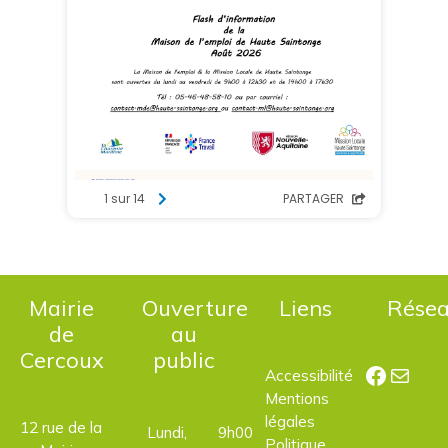
Mairie
Ouverture
Liens
Rése
de
au
Cercoux
public
Facebo
E-mail
Accessibilité
Mentions
légales
12 rue de la
Lundi,
9h00
Politique