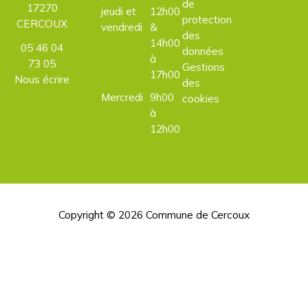
de
17270
jeudi et
12h00
protection
CERCOUX
vendredi
&
des
14h00
05 46 04
données
à
73 05
Gestions
17h00
Nous écrire
des
Mercredi
9h00
cookies
à
12h00
Copyright © 2026
Commune de Cercoux
H
d
p