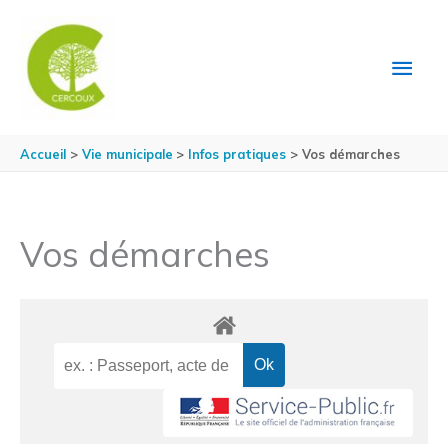
Aller au contenu
Aller au pied de page
MEN
PRIN
Accueil
Vie municipale
Infos pratiques
Vos démarches
Vos démarches