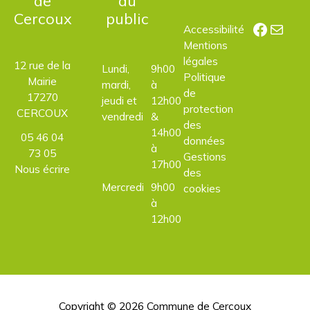
de
au
Cercoux
public
Facebo
E-mail
Accessibilité
Mentions
légales
12 rue de la
Lundi,
9h00
Politique
Mairie
mardi,
à
de
17270
jeudi et
12h00
protection
CERCOUX
vendredi
&
des
14h00
05 46 04
données
à
73 05
Gestions
17h00
Nous écrire
des
Mercredi
9h00
cookies
à
12h00
Copyright © 2026
Commune de Cercoux