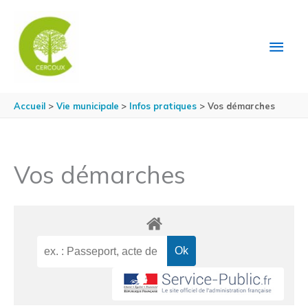
Aller au contenu
Aller au pied de page
MEN
PRIN
Accueil
Vie municipale
Infos pratiques
Vos démarches
Vos démarches