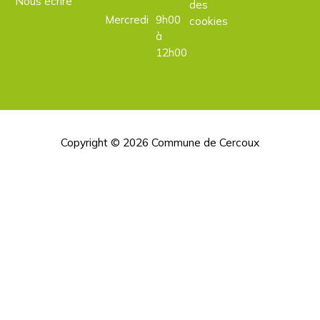
Nous écrire
des
Mercredi
9h00
cookies
à
12h00
Copyright © 2026
Commune de Cercoux
H
d
p