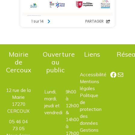
Mairie
Ouverture
Liens
Rése
de
au
Cercoux
public
Facebo
E-mail
Accessibilité
Mentions
légales
12 rue de la
Lundi,
9h00
Politique
Mairie
mardi,
à
de
17270
jeudi et
12h00
protection
CERCOUX
vendredi
&
des
14h00
05 46 04
données
à
73 05
Gestions
17h00