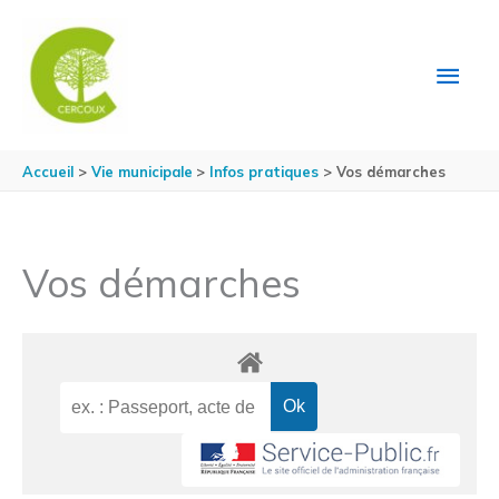
Aller au contenu
Aller au pied de page
MEN
PRIN
Accueil
Vie municipale
Infos pratiques
Vos démarches
Vos démarches