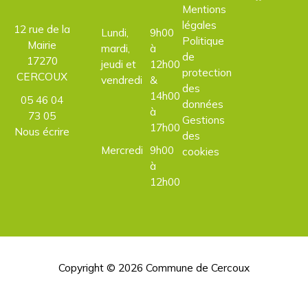
Mentions
légales
12 rue de la
Lundi,
9h00
Politique
Mairie
mardi,
à
de
17270
jeudi et
12h00
protection
CERCOUX
vendredi
&
des
14h00
05 46 04
données
à
73 05
Gestions
17h00
Nous écrire
des
Mercredi
9h00
cookies
à
12h00
Copyright © 2026
Commune de Cercoux