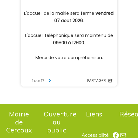
Mairie
Ouverture
Liens
Rése
de
au
Cercoux
public
Facebo
E-mail
Accessibilité