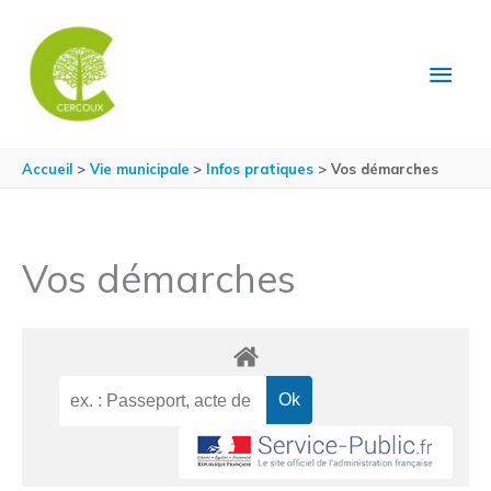
Aller au contenu
Aller au pied de page
MEN
PRIN
Accueil
Vie municipale
Infos pratiques
Vos démarches
Vos démarches