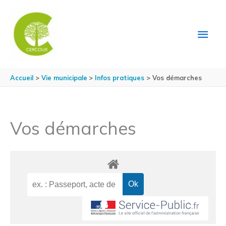
Aller au contenu
Aller au pied de page
MEN
PRIN
Accueil
Vie municipale
Infos pratiques
Vos démarches
Vos démarches