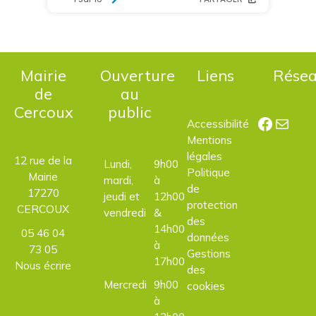
Mairie
Ouverture
Liens
Rése
de
au
Cercoux
public
Facebo
E-mail
Accessibilité
Mentions
légales
12 rue de la
Lundi,
9h00
Politique
Mairie
mardi,
à
de
17270
jeudi et
12h00
protection
CERCOUX
vendredi
&
des
14h00
05 46 04
données
à
73 05
Gestions
17h00
Nous écrire
des
Mercredi
9h00
cookies
à