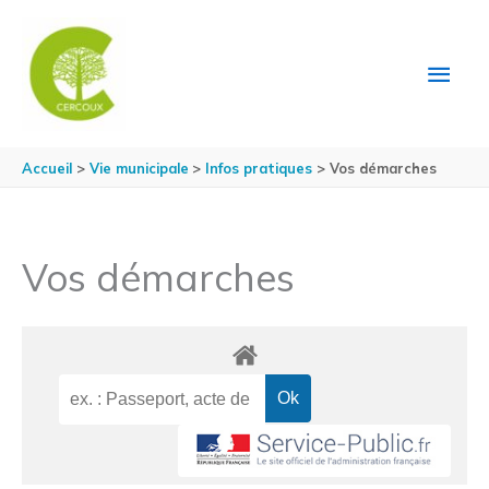
Aller au contenu
Aller au pied de page
MEN
PRIN
Accueil
Vie municipale
Infos pratiques
Vos démarches
Vos démarches