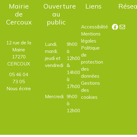
Mairie
Ouverture
Liens
Rése
de
au
Cercoux
public
Facebo
E-mail
Accessibilité
Mentions
légales
12 rue de la
Lundi,
9h00
Politique
Mairie
mardi,
à
de
17270
jeudi et
12h00
protection
CERCOUX
vendredi
&
des
14h00
05 46 04
données
à
73 05
Gestions
17h00
Nous écrire
des
Mercredi
9h00
cookies
à
12h00