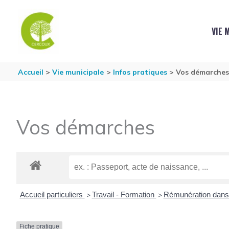
Aller au contenu
Aller au pied de page
VIE 
Accueil
Vie municipale
Infos pratiques
Vos démarche
Vos démarches
Accueil particuliers
Travail - Formation
Rémunération dans 
>
>
Fiche pratique