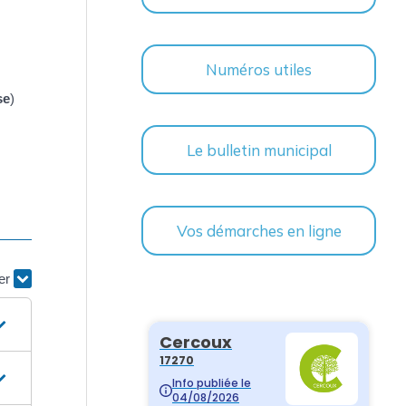
Numéros utiles
se
)
Le bulletin municipal
Vos démarches en ligne
ier