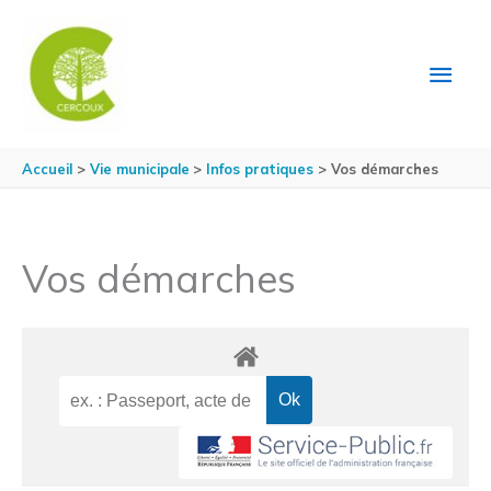
Aller au contenu
Aller au pied de page
MEN
PRIN
Accueil
Vie municipale
Infos pratiques
Vos démarches
Vos démarches