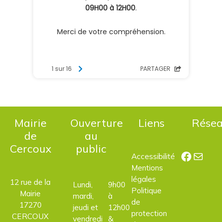
Mairie
Ouverture
Liens
Rése
de
au
Cercoux
public
Facebo
E-mail
Accessibilité
Mentions
légales
12 rue de la
Lundi,
9h00
Politique
Mairie
mardi,
à
de
17270
jeudi et
12h00
protection
CERCOUX
vendredi
&