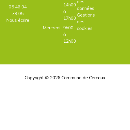
des
14h00
05 46 04
données
à
73 05
Gestions
17h00
Nous écrire
des
Mercredi
9h00
cookies
à
12h00
Copyright © 2026
Commune de Cercoux
H
d
p