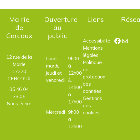
Mairie
Ouverture
Liens
Rése
de
au
Cercoux
public
Facebo
E-mail
Accessibilité
Mentions
légales
12 rue de la
Lundi,
9h00
Politique
Mairie
mardi,
à
de
17270
jeudi et
12h00
protection
CERCOUX
vendredi
&
des
14h00
05 46 04
données
à
73 05
Gestions
17h00
Nous écrire
des
Mercredi
9h00
cookies
à
12h00