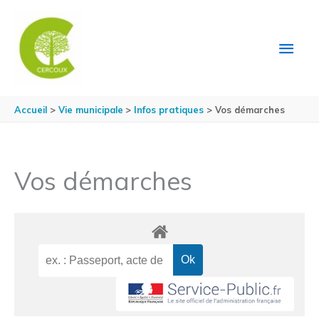
Aller au contenu
Aller au pied de page
MEN
PRIN
Accueil
Vie municipale
Infos pratiques
Vos démarches
Vos démarches