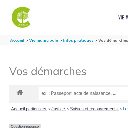
Aller au contenu
Aller au pied de page
VIE 
Accueil
Vie municipale
Infos pratiques
Vos démarche
Vos démarches
Accueil particuliers
Justice
Saisies et recouvrements
Le
>
>
>
Question-réponse