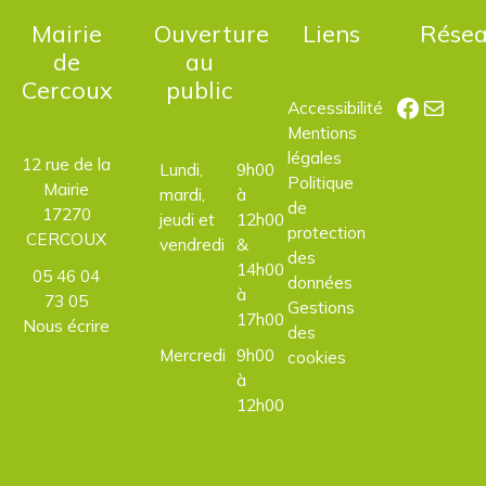
Mairie
Ouverture
Liens
Rése
de
au
Cercoux
public
Facebo
E-mail
Accessibilité
Mentions
légales
12 rue de la
Lundi,
9h00
Politique
Mairie
mardi,
à
de
17270
jeudi et
12h00
protection
CERCOUX
vendredi
&
des
14h00
05 46 04
données
à
73 05
Gestions
17h00
Nous écrire
des
Mercredi
9h00
cookies
à
12h00