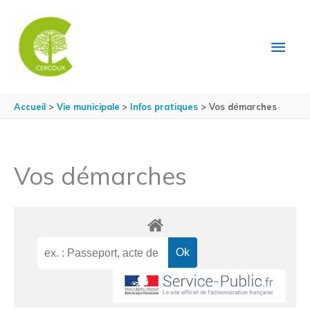
Aller au contenu
Aller au pied de page
MEN
PRIN
Accueil
Vie municipale
Infos pratiques
Vos démarches
Vos démarches