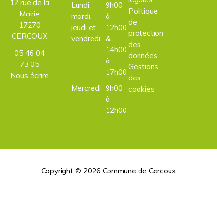
12 rue de la
Lundi,
9h00
Politique
Mairie
mardi,
à
de
17270
jeudi et
12h00
protection
CERCOUX
vendredi
&
des
14h00
05 46 04
données
à
73 05
Gestions
17h00
Nous écrire
des
Mercredi
9h00
cookies
à
12h00
Copyright © 2026
Commune de Cercoux
H
d