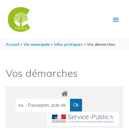
Aller au contenu
Aller au pied de page
MEN
PRIN
Accueil
Vie municipale
Infos pratiques
Vos démarches
Vos démarches