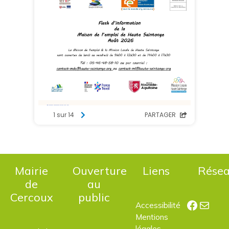
Mairie
Ouverture
Liens
Rése
de
au
Cercoux
public
Facebo
E-mail
Accessibilité
Mentions
légales