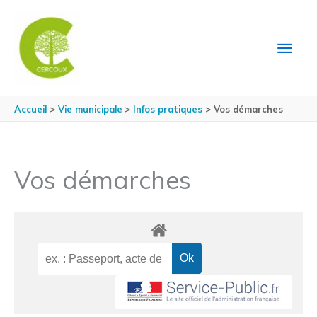
Aller au contenu
Aller au pied de page
MEN
PRIN
Accueil
Vie municipale
Infos pratiques
Vos démarches
Vos démarches