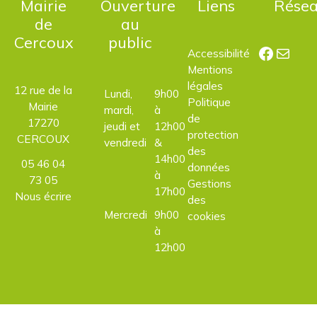
Mairie
Ouverture
Liens
Rése
de
au
Cercoux
public
Facebo
E-mail
Accessibilité
Mentions
légales
12 rue de la
Lundi,
9h00
Politique
Mairie
mardi,
à
de
17270
jeudi et
12h00
protection
CERCOUX
vendredi
&
des
14h00
05 46 04
données
à
73 05
Gestions
17h00
Nous écrire
des
Mercredi
9h00
cookies
à
12h00