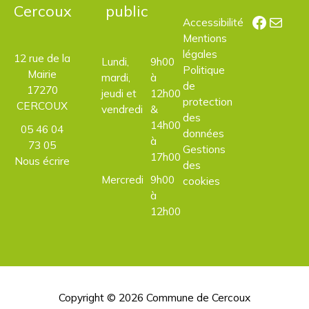
Cercoux
public
Facebo
E-mail
Accessibilité
Mentions
légales
12 rue de la
Lundi,
9h00
Politique
Mairie
mardi,
à
de
17270
jeudi et
12h00
protection
CERCOUX
vendredi
&
des
14h00
05 46 04
données
à
73 05
Gestions
17h00
Nous écrire
des
Mercredi
9h00
cookies
à
12h00
Copyright © 2026
Commune de Cercoux