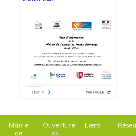
Mairie
Ouverture
Liens
Rése
de
au