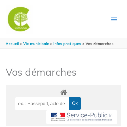
Aller au contenu
Aller au pied de page
MEN
PRIN
Accueil
Vie municipale
Infos pratiques
Vos démarches
Vos démarches