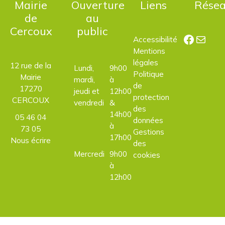
Mairie
Ouverture
Liens
Rése
de
au
Cercoux
public
Facebo
E-mail
Accessibilité
Mentions
légales
12 rue de la
Lundi,
9h00
Politique
Mairie
mardi,
à
de
17270
jeudi et
12h00
protection
CERCOUX
vendredi
&
des
14h00
05 46 04
données
à
73 05
Gestions
17h00
Nous écrire
des
Mercredi
9h00
cookies
à
12h00