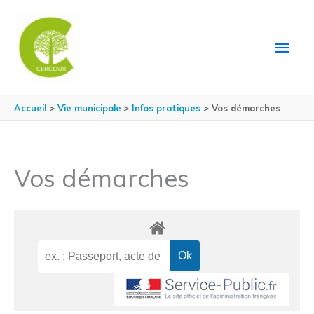
Aller au contenu
Aller au pied de page
MEN
PRIN
Accueil
Vie municipale
Infos pratiques
Vos démarches
Vos démarches