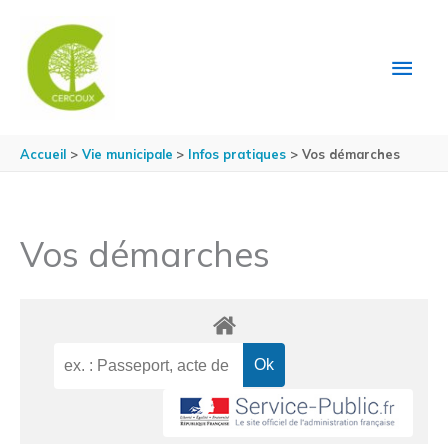
Aller au contenu
Aller au pied de page
MEN
PRIN
Accueil
Vie municipale
Infos pratiques
Vos démarches
Vos démarches