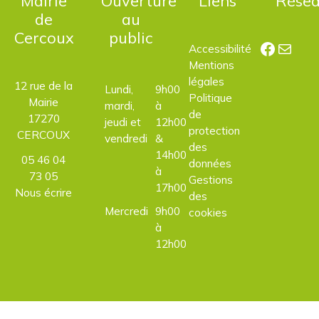
Mairie
Ouverture
Liens
Rése
de
au
Cercoux
public
Facebo
E-mail
Accessibilité
Mentions
légales
12 rue de la
Lundi,
9h00
Politique
Mairie
mardi,
à
de
17270
jeudi et
12h00
protection
CERCOUX
vendredi
&
des
14h00
05 46 04
données
à
73 05
Gestions
17h00
Nous écrire
des
Mercredi
9h00
cookies
à
12h00