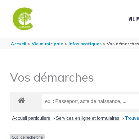
Aller au contenu
Aller au pied de page
VIE 
Accueil
Vie municipale
Infos pratiques
Vos démarche
Vos démarches
Accueil particuliers
Services en ligne et formulaires
Trouve
>
>
Outil de recherche