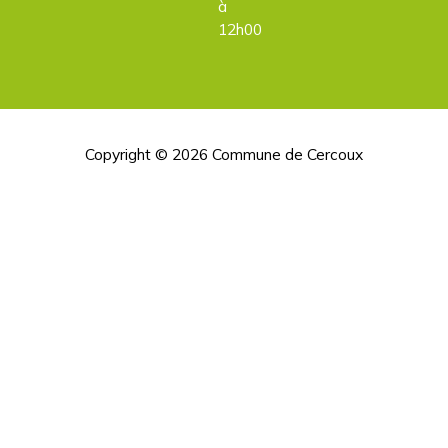
à
12h00
Copyright © 2026
Commune de Cercoux
H
d
p