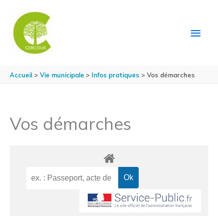
Aller au contenu
Aller au pied de page
MEN
PRIN
Accueil
Vie municipale
Infos pratiques
Vos démarches
Vos démarches