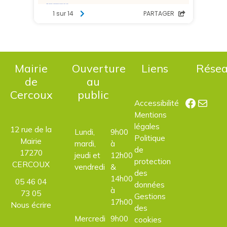
Mairie
Ouverture
Liens
Rése
de
au
Cercoux
public
Facebo
E-mail
Accessibilité
Mentions
légales
12 rue de la
Lundi,
9h00
Politique
Mairie
mardi,
à
de
17270
jeudi et
12h00
protection
CERCOUX
vendredi
&
des
14h00
05 46 04
données
à
73 05
Gestions
17h00
Nous écrire
des
Mercredi
9h00
cookies