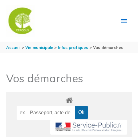
Aller au contenu
Aller au pied de page
MEN
PRIN
Accueil
Vie municipale
Infos pratiques
Vos démarches
Vos démarches