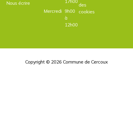
17h00
Nous écrire
des
Mercredi
9h00
cookies
à
12h00
Copyright © 2026
Commune de Cercoux
H
d
p