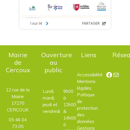
Mairie
Ouverture
Liens
Rése
de
au
Cercoux
public
Facebo
E-mail
Accessibilité
Mentions
légales
12 rue de la
Lundi,
9h00
Politique
Mairie
mardi,
à
de
17270
jeudi et
12h00
protection
CERCOUX
vendredi
&
des
14h00
05 46 04
données
à
73 05
Gestions