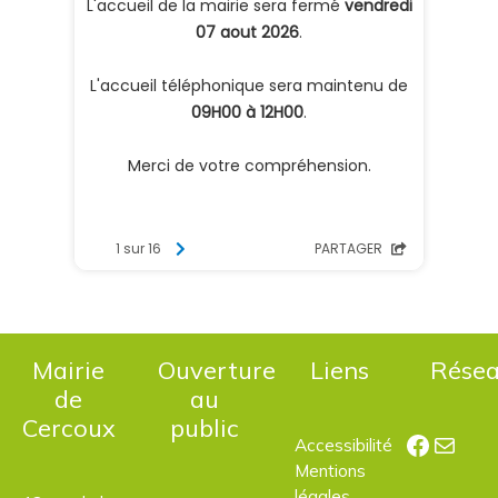
Mairie
Ouverture
Liens
Rése
de
au
Cercoux
public
Facebo
E-mail
Accessibilité
Mentions
légales