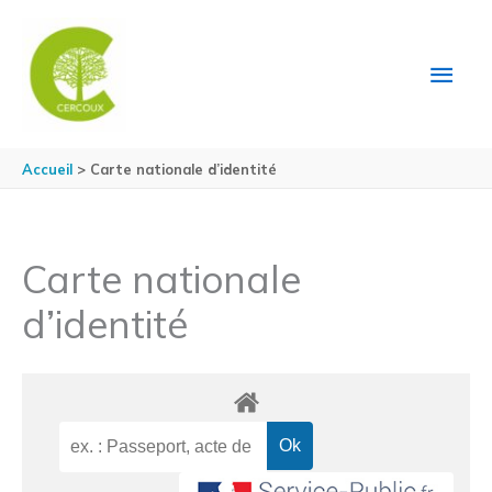
Aller au contenu
Aller au pied de page
MEN
PRIN
Accueil
Carte nationale d’identité
Carte nationale
d’identité