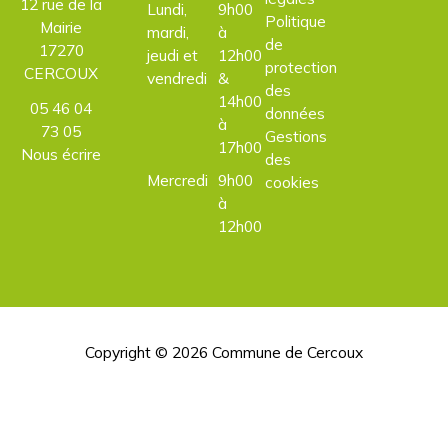
12 rue de la
Lundi,
9h00
Politique
Mairie
mardi,
à
de
17270
jeudi et
12h00
protection
CERCOUX
vendredi
&
des
14h00
05 46 04
données
à
73 05
Gestions
17h00
Nous écrire
des
Mercredi
9h00
cookies
à
12h00
Copyright © 2026
Commune de Cercoux
H
d