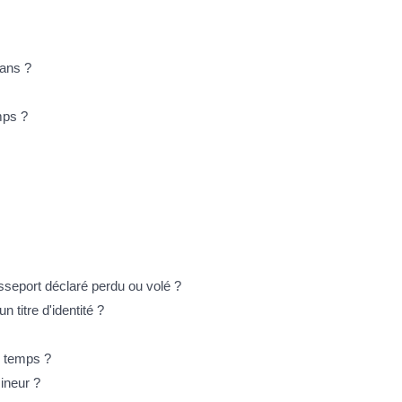
 ans ?
mps ?
asseport déclaré perdu ou volé ?
n titre d'identité ?
e temps ?
mineur ?