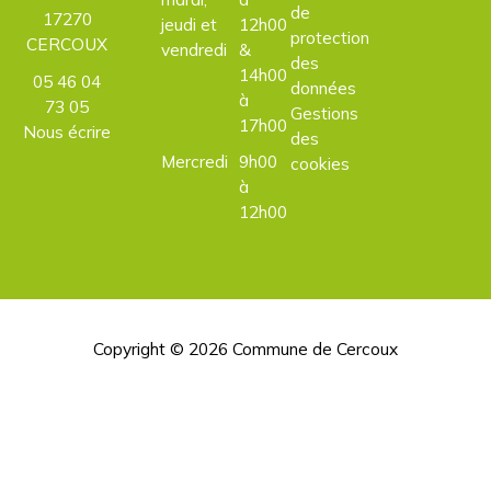
de
17270
jeudi et
12h00
protection
CERCOUX
vendredi
&
des
14h00
05 46 04
données
à
73 05
Gestions
17h00
Nous écrire
des
Mercredi
9h00
cookies
à
12h00
Copyright © 2026
Commune de Cercoux
H
d
p