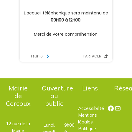
Mairie
Ouverture
Liens
Rése
de
au
Cercoux
public
Facebo
E-mail
Accessibilité
Mentions
légales
12 rue de la
Lundi,
9h00
Politique
Mairie
mardi,
à