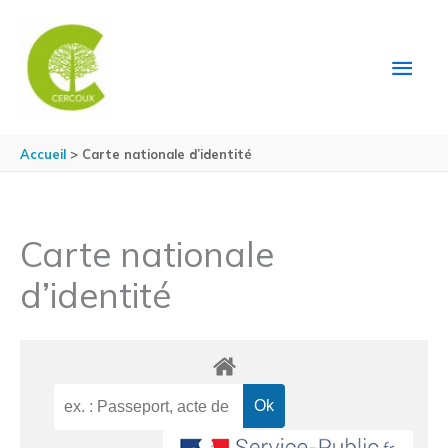
Aller au contenu
Aller au pied de page
MEN
PRIN
Accueil
Carte nationale d’identité
Carte nationale
d’identité