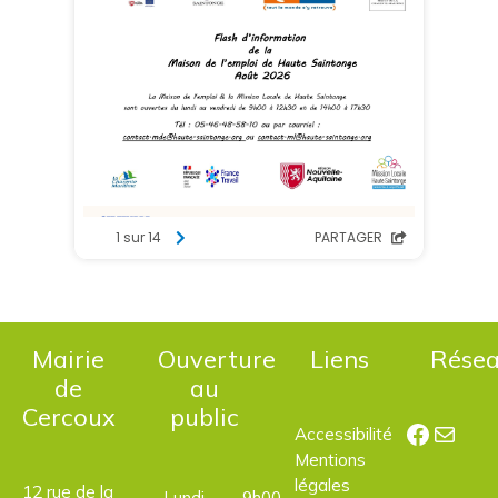
Mairie
Ouverture
Liens
Rése
de
au
Cercoux
public
Facebo
E-mail
Accessibilité
Mentions
légales
12 rue de la
Lundi,
9h00