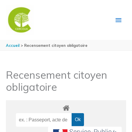
Aller au contenu
Aller au pied de page
MEN
PRIN
Accueil
Recensement citoyen obligatoire
Recensement citoyen
obligatoire