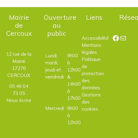
Mairie
Ouverture
Liens
Rése
de
au
Cercoux
public
Facebo
E-mail
Accessibilité
Mentions
légales
12 rue de la
Lundi,
9h00
Politique
Mairie
mardi,
à
de
17270
jeudi et
12h00
protection
CERCOUX
vendredi
&
des
14h00
05 46 04
données
à
73 05
Gestions
17h00
Nous écrire
des
Mercredi
9h00
cookies
à
12h00