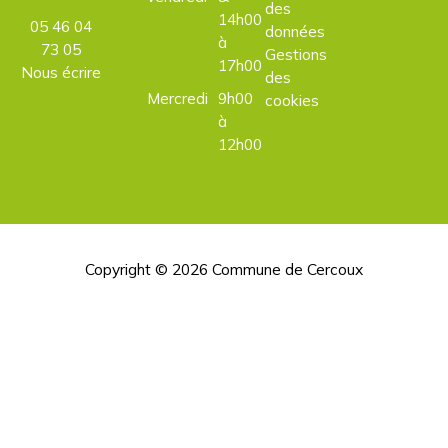
des
14h00
05 46 04
données
à
73 05
Gestions
17h00
Nous écrire
des
Mercredi
9h00
cookies
à
12h00
Copyright © 2026
Commune de Cercoux
H
d
p