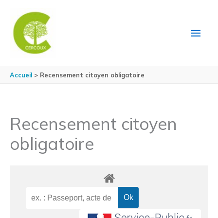
Aller au contenu
Aller au pied de page
MEN
PRIN
Accueil
Recensement citoyen obligatoire
Recensement citoyen
obligatoire