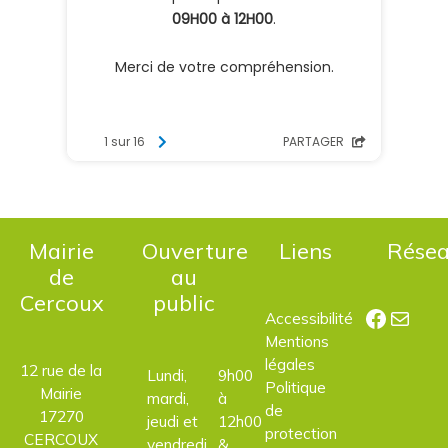
Mairie
Ouverture
Liens
Rése
de
au
Cercoux
public
Facebo
E-mail
Accessibilité
Mentions
légales
12 rue de la
Lundi,
9h00
Politique
Mairie
mardi,
à
de
17270
jeudi et
12h00
protection
CERCOUX
vendredi
&