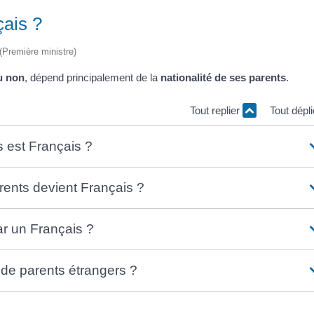
çais ?
 (Première ministre)
u non
, dépend principalement de la
nationalité de ses parents
.
Tout replier
Tout dépl
s est Français ?
arents devient Français ?
par un Français ?
e de parents étrangers ?