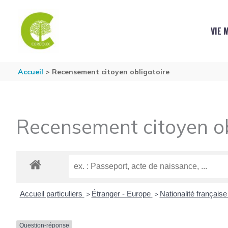
Aller au contenu
Aller au pied de page
VIE 
Accueil
Recensement citoyen obligatoire
Recensement citoyen ob
Accueil particuliers
Étranger - Europe
Nationalité français
>
>
Question-réponse