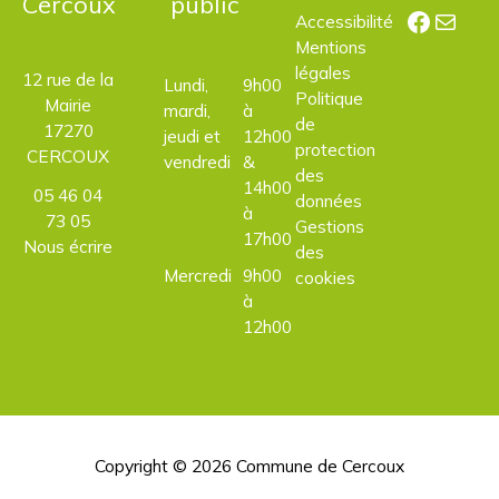
Cercoux
public
Facebo
E-mail
Accessibilité
Mentions
légales
12 rue de la
Lundi,
9h00
Politique
Mairie
mardi,
à
de
17270
jeudi et
12h00
protection
CERCOUX
vendredi
&
des
14h00
05 46 04
données
à
73 05
Gestions
17h00
Nous écrire
des
Mercredi
9h00
cookies
à
12h00
Copyright © 2026
Commune de Cercoux