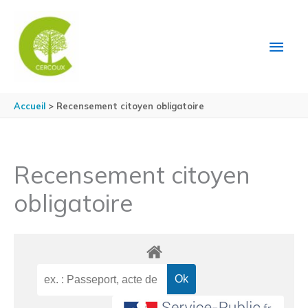
Aller au contenu
Aller au pied de page
MEN
PRIN
Accueil
Recensement citoyen obligatoire
Recensement citoyen
obligatoire