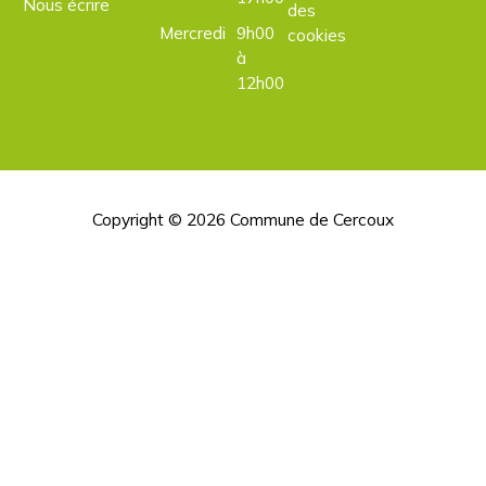
Nous écrire
des
Mercredi
9h00
cookies
à
12h00
Copyright © 2026
Commune de Cercoux
H
d
p