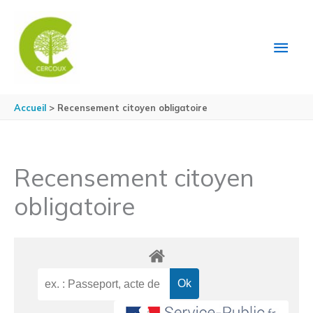
Aller au contenu
Aller au pied de page
MEN
PRIN
Accueil
Recensement citoyen obligatoire
Recensement citoyen
obligatoire