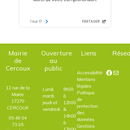
Mairie
Ouverture
Liens
Rése
de
au
Cercoux
public
Facebo
E-mail
Accessibilité
Mentions
légales
12 rue de la
Lundi,
9h00
Politique
Mairie
mardi,
à
de
17270
jeudi et
12h00
protection
CERCOUX
vendredi
&
des
14h00
05 46 04
données
à
73 05
Gestions
17h00