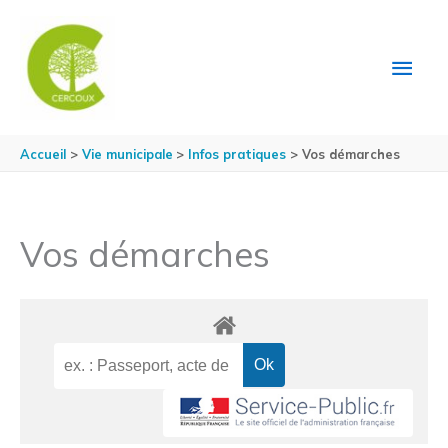
Aller au contenu
Aller au pied de page
MEN
PRIN
Accueil
Vie municipale
Infos pratiques
Vos démarches
Vos démarches