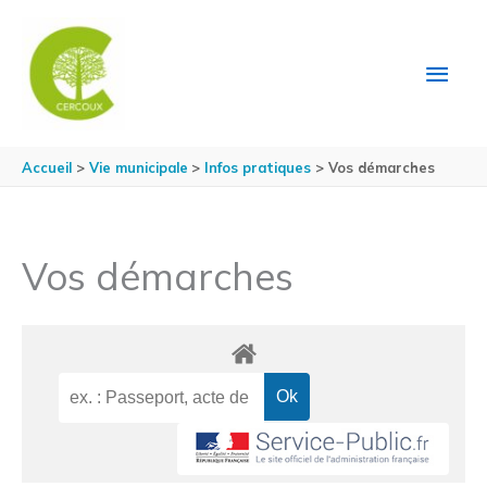
Aller au contenu
Aller au pied de page
MEN
PRIN
Accueil
Vie municipale
Infos pratiques
Vos démarches
Vos démarches