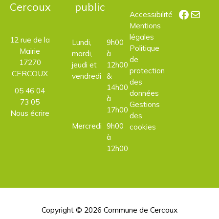
Cercoux
public
Facebo
E-mail
Accessibilité
Mentions
légales
12 rue de la
Lundi,
9h00
Politique
Mairie
mardi,
à
de
17270
jeudi et
12h00
protection
CERCOUX
vendredi
&
des
14h00
05 46 04
données
à
73 05
Gestions
17h00
Nous écrire
des
Mercredi
9h00
cookies
à
12h00
Copyright © 2026
Commune de Cercoux