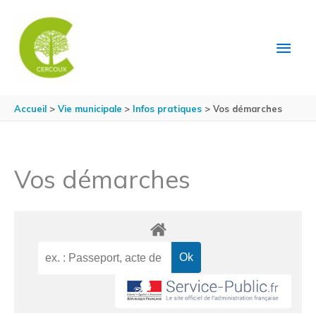
Aller au contenu
Aller au pied de page
MEN
PRIN
Accueil
Vie municipale
Infos pratiques
Vos démarches
Vos démarches