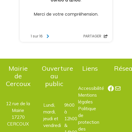
Mairie
Ouverture
Liens
Rése
de
au
Cercoux
public
Facebo
E-mail
Accessibilité
Mentions
légales
12 rue de la
Lundi,
9h00
Politique
Mairie
mardi,
à
de
17270
jeudi et
12h00
protection
CERCOUX
vendredi
&
des
14h00