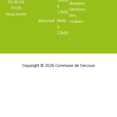
05 46 04
données
à
73 05
Gestions
17h00
Nous écrire
des
Mercredi
9h00
cookies
à
12h00
Copyright © 2026
Commune de Cercoux
H
d
p