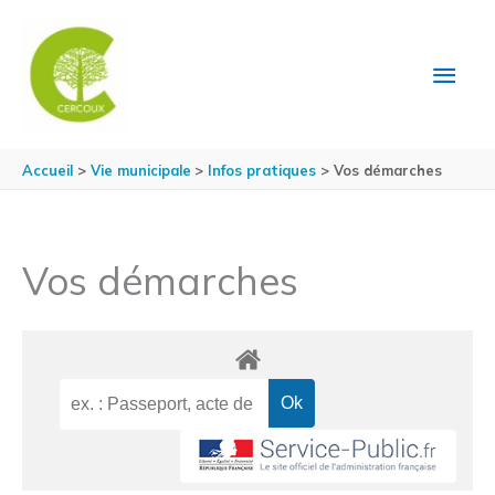
Aller au contenu
Aller au pied de page
MEN
PRIN
Accueil
Vie municipale
Infos pratiques
Vos démarches
Vos démarches