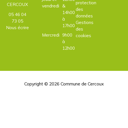
protection
CERCOUX
vendredi
&
des
14h00
05 46 04
données
à
73 05
Gestions
17h00
Nous écrire
des
Mercredi
9h00
cookies
à
12h00
Copyright © 2026
Commune de Cercoux
H
d
p