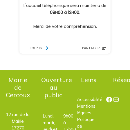
Mairie
Ouverture
Liens
Rése
de
au
Cercoux
public
Facebo
E-mail
Accessibilité
Mentions
légales
12 rue de la
Lundi,
9h00
Politique
Mairie
mardi,
à
de
17270
jeudi et
12h00