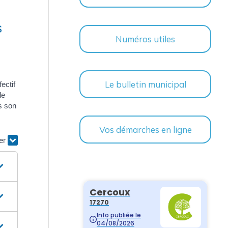
s
Numéros utiles
Le bulletin municipal
fectif
le
s son
Vos démarches en ligne
ier