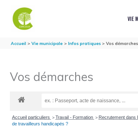
Aller au contenu
Aller au pied de page
VIE 
Accueil
Vie municipale
Infos pratiques
Vos démarche
Vos démarches
Accueil particuliers
Travail - Formation
Recrutement dans l
>
>
de travailleurs handicapés ?