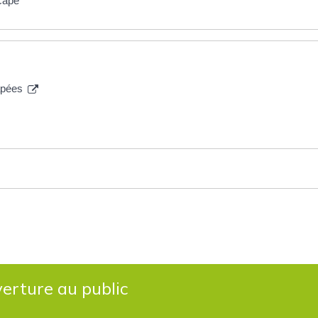
icapé
capées
erture au public