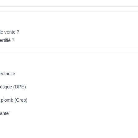
de vente ?
rtifié ?
ectricité
gétique (DPE)
u plomb (Crep)
iante"