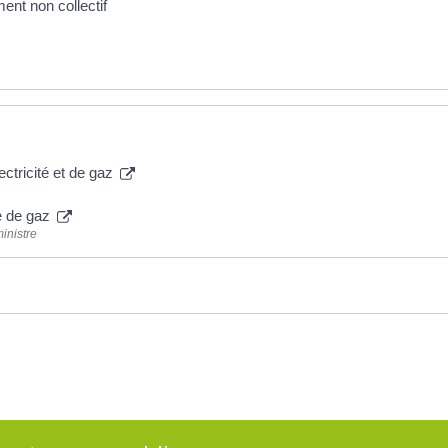
ment non collectif
lectricité et de gaz
re de gaz
ministre