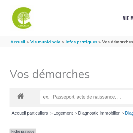
Aller au contenu
Aller au pied de page
VIE 
Accueil
Vie municipale
Infos pratiques
Vos démarche
Vos démarches
Accueil particuliers
Logement
Diagnostic immobilier
Diag
>
>
>
Fiche pratique