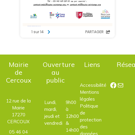
Mairie
Ouverture
Liens
Rése
de
au
Cercoux
public
Facebo
E-mail
Accessibilité
Mentions
légales
12 rue de la
Lundi,
9h00
Politique
Mairie
mardi,
à
de
17270
jeudi et
12h00
protection
CERCOUX
vendredi
&
des
14h00
05 46 04
données