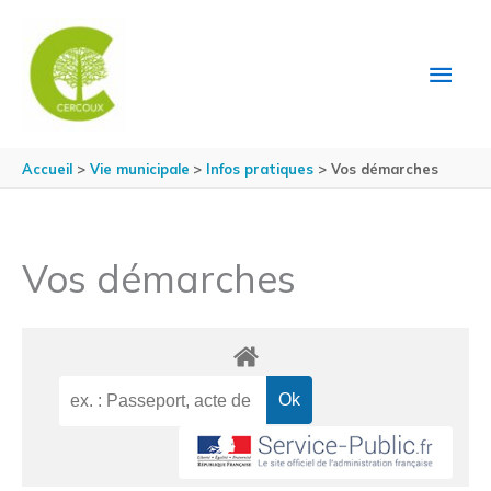
Aller au contenu
Aller au pied de page
MEN
PRIN
Accueil
Vie municipale
Infos pratiques
Vos démarches
Vos démarches