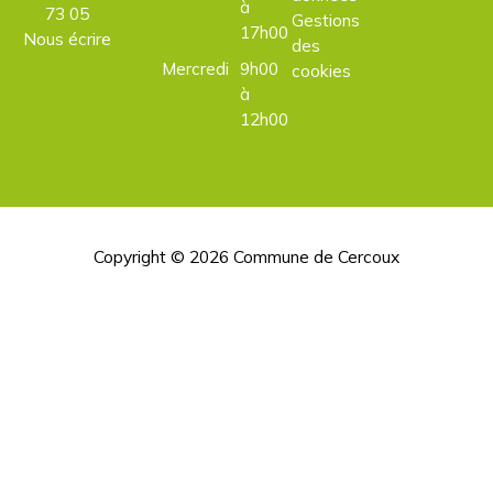
à
73 05
Gestions
17h00
Nous écrire
des
Mercredi
9h00
cookies
à
12h00
Copyright © 2026
Commune de Cercoux
H
d
p