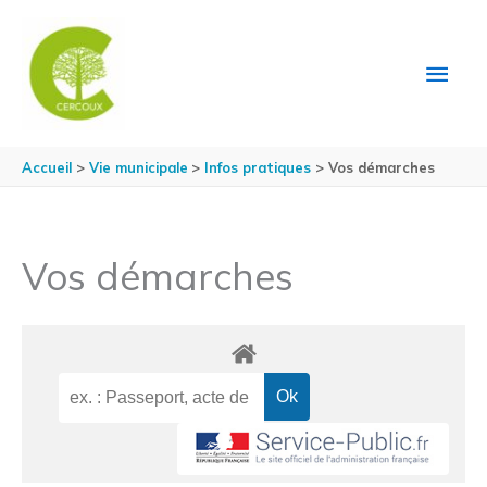
Aller au contenu
Aller au pied de page
MEN
PRIN
Accueil
Vie municipale
Infos pratiques
Vos démarches
Vos démarches