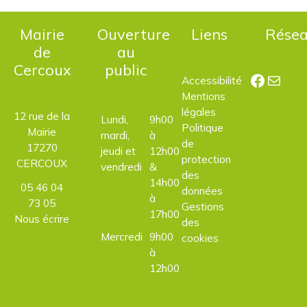
Mairie
Ouverture
Liens
Rése
de
au
Cercoux
public
Facebo
E-mail
Accessibilité
Mentions
légales
12 rue de la
Lundi,
9h00
Politique
Mairie
mardi,
à
de
17270
jeudi et
12h00
protection
CERCOUX
vendredi
&
des
14h00
05 46 04
données
à
73 05
Gestions
17h00
Nous écrire
des
Mercredi
9h00
cookies
à
12h00