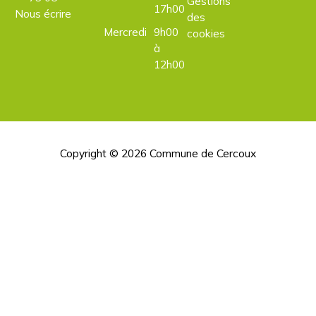
Gestions
17h00
Nous écrire
des
Mercredi
9h00
cookies
à
12h00
Copyright © 2026
Commune de Cercoux
H
d
p