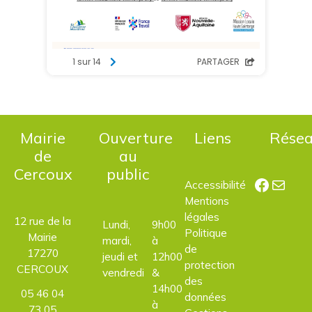
Mairie
Ouverture
Liens
Rése
de
au
Cercoux
public
Facebo
E-mail
Accessibilité
Mentions
légales
12 rue de la
Lundi,
9h00
Politique
Mairie
mardi,
à
de
17270
jeudi et
12h00
protection
CERCOUX
vendredi
&
des
14h00
05 46 04
données
à
73 05