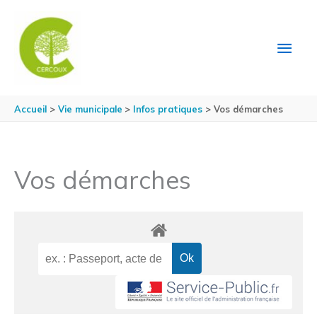
Aller au contenu
Aller au pied de page
MEN
PRIN
Accueil
Vie municipale
Infos pratiques
Vos démarches
Vos démarches