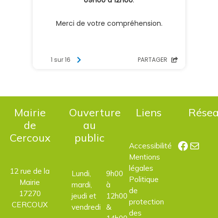
Mairie
Ouverture
Liens
Rése
de
au
Cercoux
public
Facebo
E-mail
Accessibilité
Mentions
légales
12 rue de la
Lundi,
9h00
Politique
Mairie
mardi,
à
de
17270
jeudi et
12h00
protection
CERCOUX
vendredi
&
des
14h00