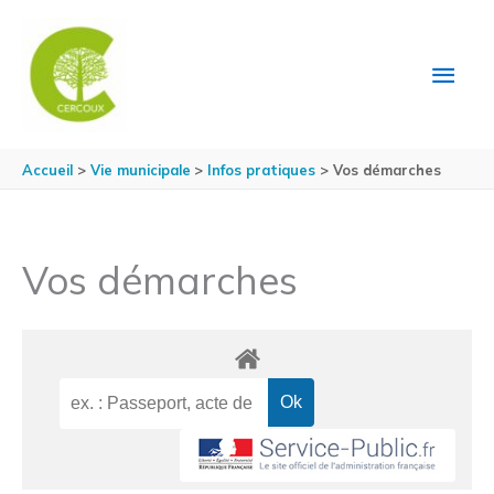
Aller au contenu
Aller au pied de page
MEN
PRIN
Accueil
Vie municipale
Infos pratiques
Vos démarches
Vos démarches