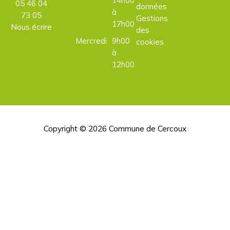
05 46 04
données
à
73 05
Gestions
17h00
Nous écrire
des
Mercredi
9h00
cookies
à
12h00
Copyright © 2026
Commune de Cercoux
H
d
p