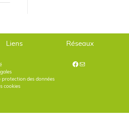
Liens
Réseaux
Facebook
E-mail
é
égales
e protection des données
s cookies