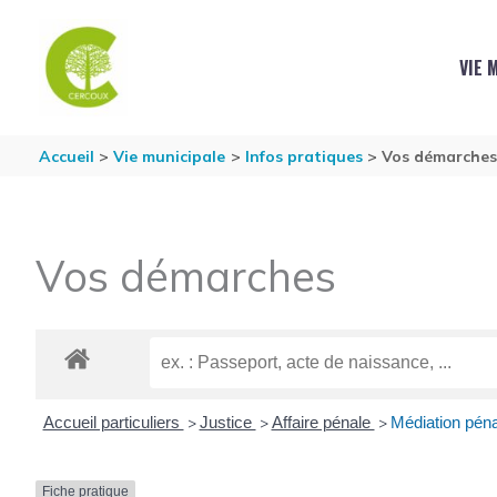
Aller au contenu
Aller au pied de page
VIE 
Accueil
Vie municipale
Infos pratiques
Vos démarche
Vos démarches
Accueil particuliers
Justice
Affaire pénale
Médiation péna
>
>
>
Fiche pratique