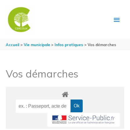
Aller au contenu
Aller au pied de page
MEN
PRIN
Accueil
Vie municipale
Infos pratiques
Vos démarches
Vos démarches