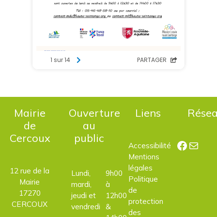
Mairie
Ouverture
Liens
Rése
de
au
Cercoux
public
Facebo
E-mail
Accessibilité
Mentions
légales
12 rue de la
Lundi,
9h00
Politique
Mairie
mardi,
à
de
17270
jeudi et
12h00
protection
CERCOUX
vendredi
&
des