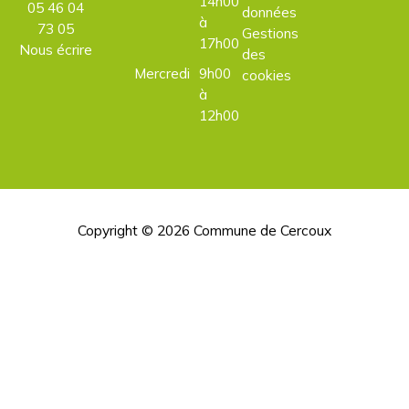
14h00
05 46 04
données
à
73 05
Gestions
17h00
Nous écrire
des
Mercredi
9h00
cookies
à
12h00
Copyright © 2026
Commune de Cercoux
H
d
p