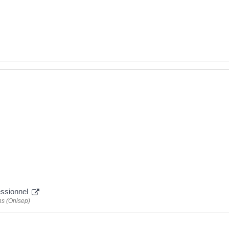
essionnel
ns (Onisep)