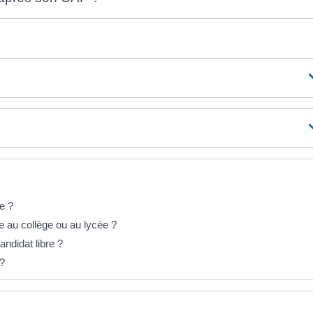
e ?
 au collège ou au lycée ?
ndidat libre ?
 ?