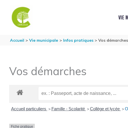
Aller au contenu
Aller au pied de page
VIE 
Accueil
Vie municipale
Infos pratiques
Vos démarche
Vos démarches
Accueil particuliers
Famille - Scolarité
Collège et lycée
O
>
>
>
Fiche pratique